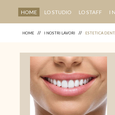
HOME
LO STUDIO
LO STAFF
I 
HOME
I NOSTRI LAVORI
ESTETICA DENT